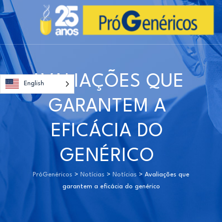
AVALIAÇÕES QUE
English
GARANTEM A
EFICÁCIA DO
GENÉRICO
PróGenéricos
>
Notícias
>
Notícias
>
Avaliações que
garantem a eficácia do genérico