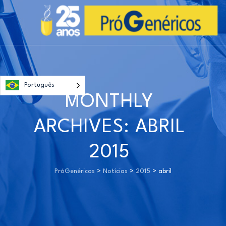
Português
MONTHLY
ARCHIVES:
ABRIL
2015
PróGenéricos
>
Notícias
>
2015
>
abril