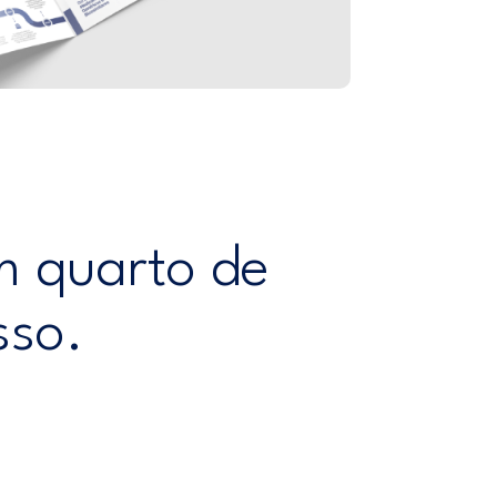
m quarto de
sso.