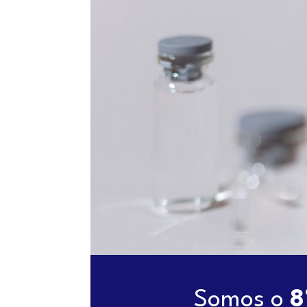
Somos o
8