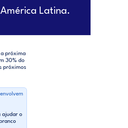
América Latina.
xa próxima
tam 30% do
os próximos
senvolvem
a ajudar o
 branco