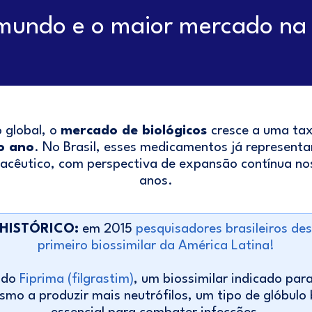
 mundo e o maior mercado na 
 global, o
mercado de biológicos
cresce a uma ta
o ano
. No Brasil, esses medicamentos já represen
acêutico, com perspectiva de expansão contínua n
anos.
HISTÓRICO:
em 2015
pesquisadores brasileiros de
primeiro biossimilar da América Latina!
 do
Fiprima (filgrastim)
, um biossimilar indicado par
smo a produzir mais neutrófilos, um tipo de glóbulo