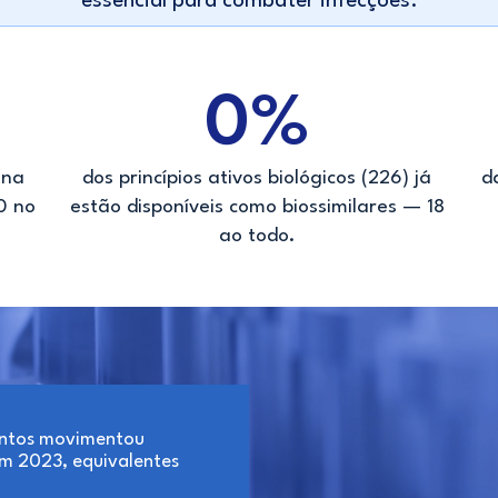
essencial para combater infecções.
0
%
 na
dos princípios ativos biológicos (226) já
d
0 no
estão disponíveis como biossimilares — 18
ao todo.
entos movimentou
m 2023, equivalentes