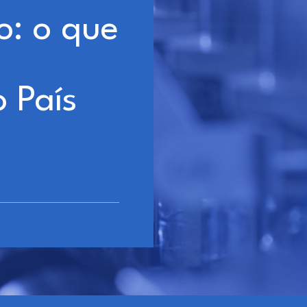
o: o que
o País