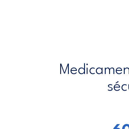
Medicament
séc