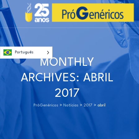
Português
MONTHLY
ARCHIVES:
ABRIL
2017
PróGenéricos
>
Notícias
>
2017
>
abril