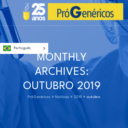
Português
MONTHLY
ARCHIVES:
OUTUBRO 2019
PróGenéricos
>
Notícias
>
2019
>
outubro