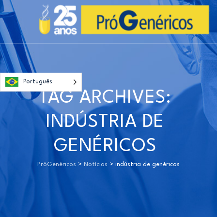
Português
TAG ARCHIVES:
INDÚSTRIA DE
GENÉRICOS
PróGenéricos
>
Notícias
>
indústria de genéricos